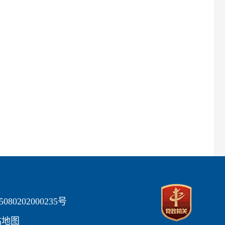
80202000235号
站地图