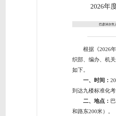
2026
巴彦淖尔市
根据《
202
织部、编办、机关
如下。
一、
时间：
2
到达九楼标准化考
二、
地点：
巴
和路东
200米）
。